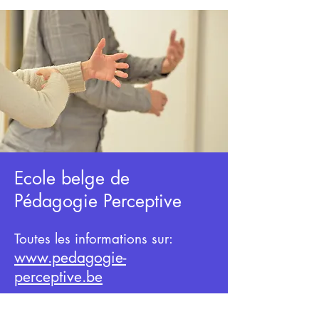
Ecole belge de
Pédag
ogie Perceptive
Toutes les informations
sur:
www.pedagogie-
perceptive.be