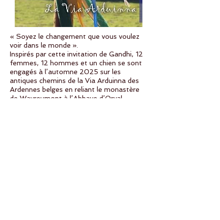
« Soyez le changement que vous voulez
voir dans le monde ».
Inspirés par cette invitation de Gandhi, 12
femmes, 12 hommes et un chien se sont
engagés à l’automne 2025 sur les
antiques chemins de la Via Arduinna des
Ardennes belges en reliant le monastère
de Wavreumont à l’Abbaye d’Orval.
Bravant les éléments et le sentiment
d’impuissance au cœur de notre monde en
tumulte, ces pèlerines et pèlerins
marchent et chantent pour la Paix. Pour
être la Paix, dans leur cœur, dans leur
communauté, avec ceux qu’ils
rencontrent, avec le Vivant tout entier.
Au fil de leurs pas, ils réalisent que la paix
est un mouvement, une quête, une danse
sans cesse renouvelés.
Ce pèlerinage constitue les prémices d’un
long périple vers Sarajevo qui se