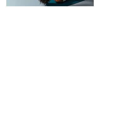
Contact
✨ Rejoignez-nous les
mercredis à 18h15 !
📍 Les Orangers
🗓 Mercredi 18h15 - 19h15
☎️ 0478 90 94 08