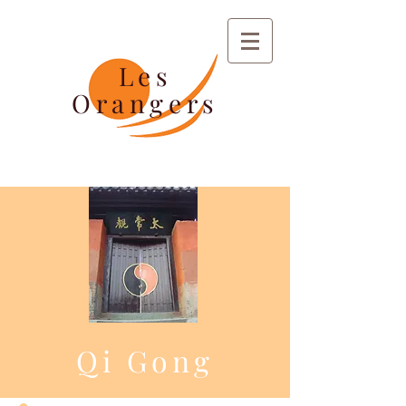
Les
Orangers
Qi Gong