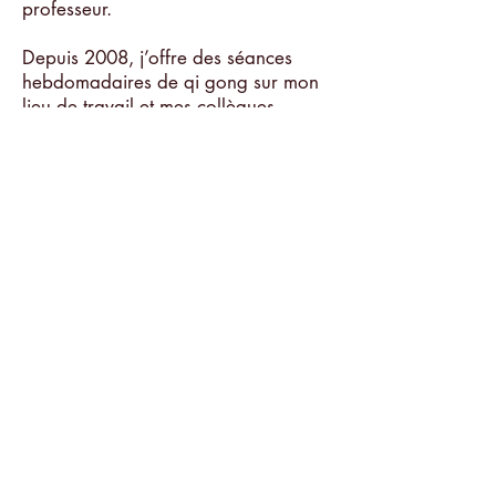
professeur.
Depuis 2008, j’offre des séances
hebdomadaires de qi gong sur mon
lieu de travail et mes collègues
apprécient ce moment de détente et
de convivialité.
Diplômée de l’ITEQG (Institut
traditionnel d’enseignement du qi
gong), je continue à me former et à
développer le travail énergétique
dans toutes ses dimensions.
J’ai également suivi une formation de
qi gong adapté pour personnes à
mobilité réduite et maladies
chroniques et j’ai développé mon
approche pour ces maladies,
notamment en collaboration avec la