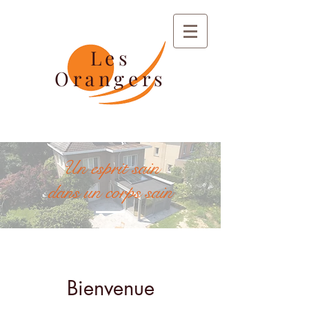
Les
Orangers
Un esprit sain
dans un corps sain
Bienvenue